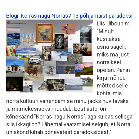
Blogi:
Korras nagu Norras? 13 põhjamaist paradoksi
Liis Uiboupin:
"Minult
küsitakse
üsna sageli,
miks ma just
norra keel
õpetan. Panin
kirja mõned
mõtted selle
kohta, mis
norra kultuuri vahendamise minu jaoks huvitavaks
ja mitmekesiseks muudab. Eestlastel on
kõnekäänd "Korras nagu Norras", aga kuidas sellega
siis ikkagi on? Lähemal vaatamisel selgub, et Norra
ühiskond kihab põnevatest paradoksidest."