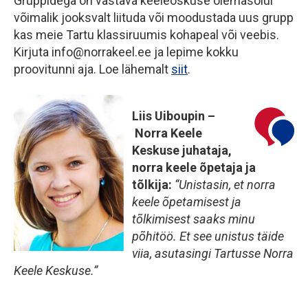
Gruppidega on vastava keeleoskuse olemasolul
võimalik jooksvalt liituda või moodustada uus grupp
kas meie Tartu klassiruumis kohapeal või veebis.
Kirjuta info@norrakeel.ee ja lepime kokku
proovitunni aja. Loe lähemalt
siit
.
Liis Uiboupin
–
Norra Keele
Keskuse juhataja,
norra keele õpetaja ja
tõlkija:
“Unistasin, et norra
keele õpetamisest ja
tõlkimisest saaks minu
põhitöö. Et see unistus täide
viia, asutasingi Tartusse Norra
Keele Keskuse.”