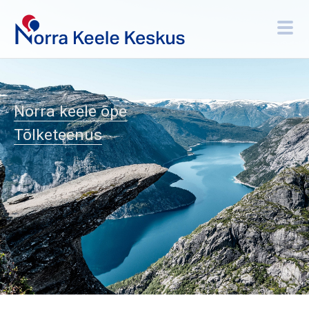
Norra keele õpe
Tõlketeenus