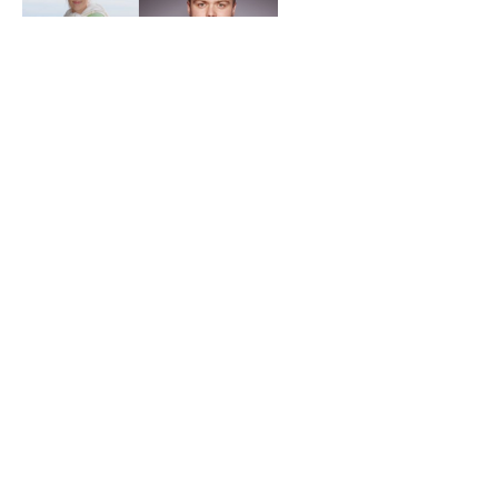
Viimased uudised
Korras nagu Norras? 13 põhjamaist
paradoksi
3. november 2021
Sügisesed kuulamissoovitused: 7
podcasti norra keelest, ajaloost ja
kultuurist
30. oktoober 2020
Vaatamissoovitusi norra keele